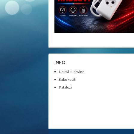
INFO
Uslovi kupovine
Kako kupiti
Katalozi