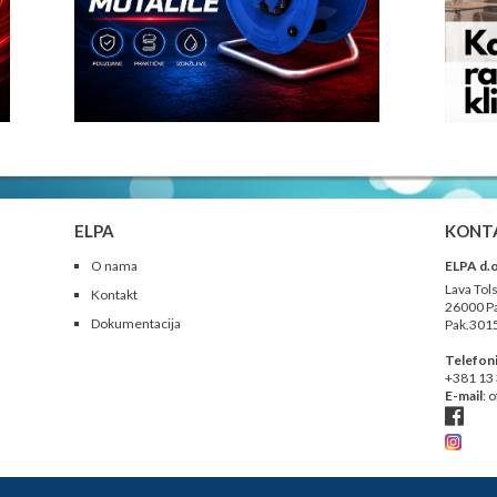
ELPA
KONT
O nama
ELPA d.o
Lava Tols
Kontakt
26000 Pa
Dokumentacija
Pak.301
Telefon
+381 13
E-mail
:
o