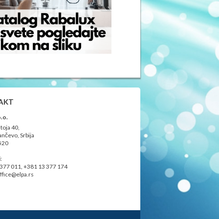
AKT
.o.
toja 40,
nčevo, Srbija
520
i
:
 377 011,
+381 13
377 174
ffice@elpa.rs