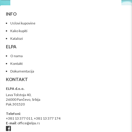
INFO
Uslovi kupovine
Kako kupiti
Katalozi
ELPA
O nama
Kontakt
Dokumentacija
KONTAKT
ELPA d.o.o.
Lava Tolstoja 40,
26000 Pančevo, Srbija
Pak.301520
Telefoni
:
+381 13 377 011,
+381 13
377 174
E-mail
:
office@elpa.rs