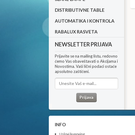
DISTRIBUTIVNE TABLE
AUTOMATIKA I KONTROLA
RABALUX RASVETA
NEWSLETTER PRIJAVA
Prijavite se na mailing listu, redovno
ćemo Vas obaveštavati o Akcijama i
Novostima​.
Vaši lični podaci ostaće
apsolutno zaštićeni.
Prijava
INFO
Uslovi kupovine