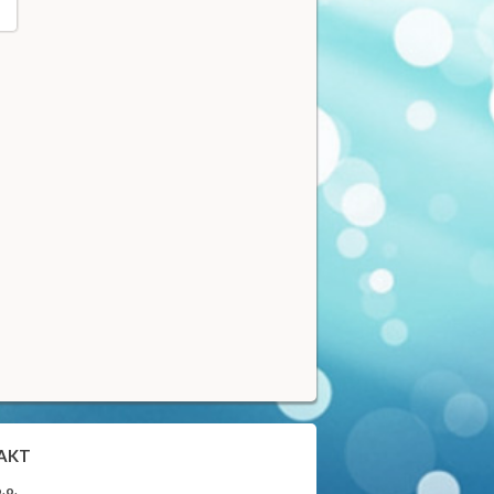
AKT
.o.