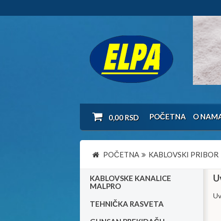
POČETNA
O NAM
0,00
RSD
POČETNA
KABLOVSKI PRIBOR
U
KABLOVSKE KANALICE
MALPRO
Uv
TEHNIČKA RASVETA