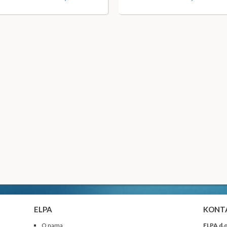
ELPA
KONT
O nama
ELPA d.o