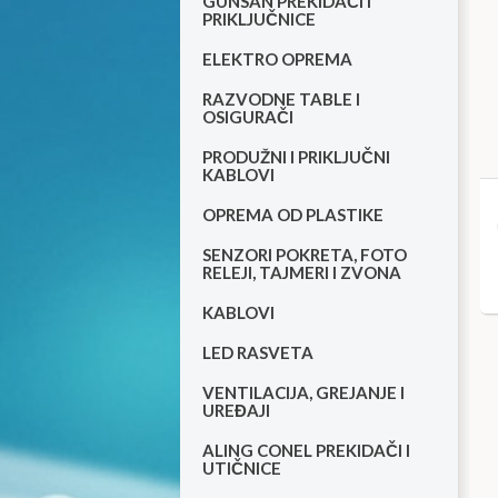
GUNSAN PREKIDAČI I
PRIKLJUČNICE
ELEKTRO OPREMA
RAZVODNE TABLE I
OSIGURAČI
PRODUŽNI I PRIKLJUČNI
KABLOVI
OPREMA OD PLASTIKE
SENZORI POKRETA, FOTO
RELEJI, TAJMERI I ZVONA
KABLOVI
LED RASVETA
VENTILACIJA, GREJANJE I
UREĐAJI
ALING CONEL PREKIDAČI I
UTIČNICE