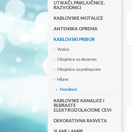
UTIKAČI, PRIKLJUČNICE,
RAZVODNICI
KABLOVSKE MOTALICE
ANTENSKA OPREMA
KABLOVSKI PRIBOR
›
Vezice
›
Obujmice sa ekserom
›
Obujmice sa poklopcem
›
Hilzne
›
Uvodnici
KABLOVSKE KANALICE I
REBRASTE
ELEKTROIZOLACIONE CEVI
DEKORATIVNA RASVETA
SLANE LAMPE