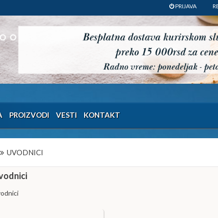
PRIJAVA
R
A
PROIZVODI
VESTI
KONTAKT
UVODNICI
vodnici
odnici