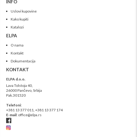
INFO
Uslovi kupovine
Kako kupiti
Katalozi
ELPA
O nama
Kontakt
Dokumentacija
KONTAKT
ELPA d.o.o.
Lava Tolstoja 40,
26000 Pančevo, Srbija
Pak.301520
Telefoni
:
+381 13 377 011,
+381 13
377 174
E-mail
:
office@elpa.rs