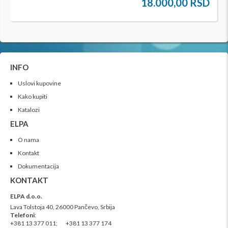
18.000,00 RSD
INFO
Uslovi kupovine
Kako kupiti
Katalozi
ELPA
O nama
Kontakt
Dokumentacija
KONTAKT
ELPA d.o.o.
Lava Tolstoja 40, 26000 Pančevo, Srbija
Telefoni
:
+381 13 377 011;
+381 13
377 174