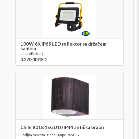
100W 6K IP65 LED reflektor sa držačem i
kablom
Led reflektori
4.270,00 RSD
Chile 8018 1xGU10 IP44 antička braon
Spoljna rasveta- zidne lampe Rabalux