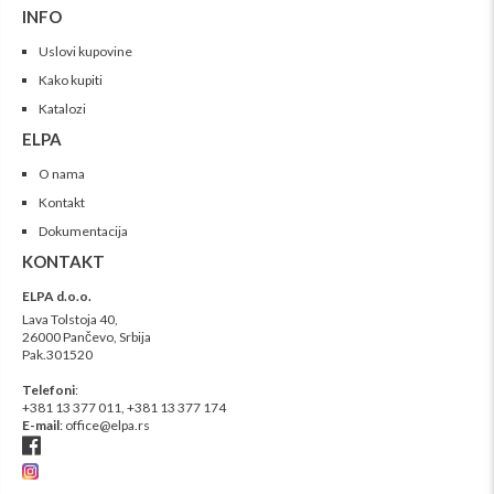
INFO
Uslovi kupovine
Kako kupiti
Katalozi
ELPA
O nama
Kontakt
Dokumentacija
KONTAKT
ELPA d.o.o.
Lava Tolstoja 40,
26000 Pančevo, Srbija
Pak.301520
Telefoni
:
+381 13 377 011,
+381 13
377 174
E-mail
:
office@elpa.rs