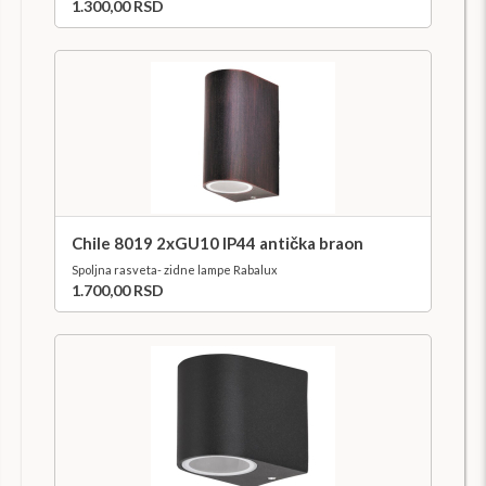
1.300,00 RSD
Chile 8019 2xGU10 IP44 antička braon
Spoljna rasveta- zidne lampe Rabalux
1.700,00 RSD