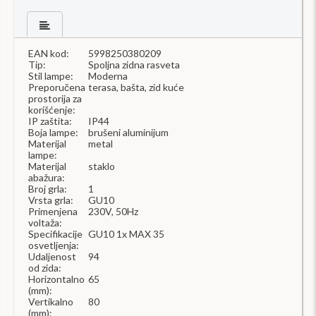
EAN kod:
5998250380209
Tip:
Spoljna zidna rasveta
Stil lampe:
Moderna
Preporučena
terasa, bašta, zid kuće
prostorija za
korišćenje:
IP zaštita:
IP44
Boja lampe:
brušeni aluminijum
Materijal
metal
lampe:
Materijal
staklo
abažura:
Broj grla:
1
Vrsta grla:
GU10
Primenjena
230V, 50Hz
voltaža:
Specifikacije
GU10 1x MAX 35
osvetljenja:
Udaljenost
94
od zida:
Horizontalno
65
(mm):
Vertikalno
80
(mm):