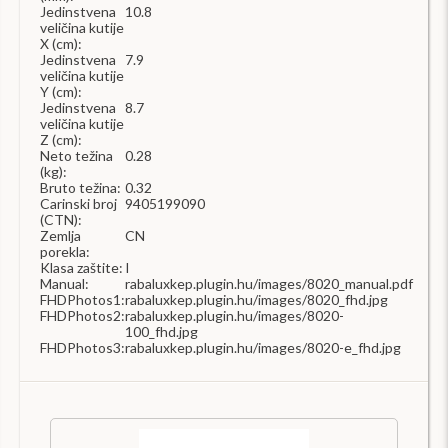
Jedinstvena
10.8
veličina kutije
X (cm):
Jedinstvena
7.9
veličina kutije
Y (cm):
Jedinstvena
8.7
veličina kutije
Z (cm):
Neto težina
0.28
(kg):
Bruto težina:
0.32
Carinski broj
9405199090
(CTN):
Zemlja
CN
porekla:
Klasa zaštite:
I
Manual:
rabaluxkep.plugin.hu/images/8020_manual.pdf
FHDPhotos1:
rabaluxkep.plugin.hu/images/8020_fhd.jpg
FHDPhotos2:
rabaluxkep.plugin.hu/images/8020-
100_fhd.jpg
FHDPhotos3:
rabaluxkep.plugin.hu/images/8020-e_fhd.jpg