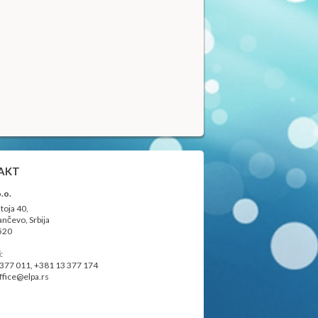
AKT
.o.
toja 40,
nčevo, Srbija
520
i
:
 377 011,
+381 13
377 174
ffice@elpa.rs