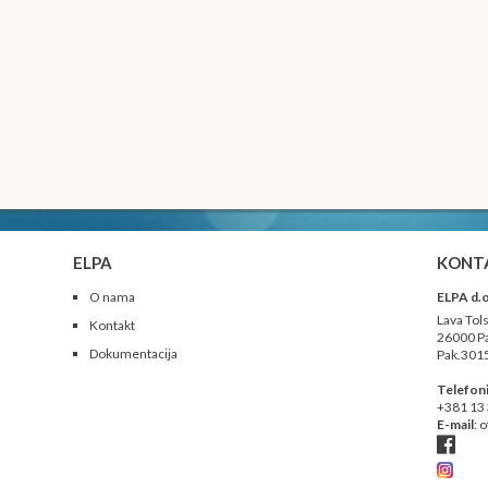
ELPA
KONT
O nama
ELPA d.o
Lava Tols
Kontakt
26000 Pa
Dokumentacija
Pak.301
Telefon
+381 13
E-mail
:
o