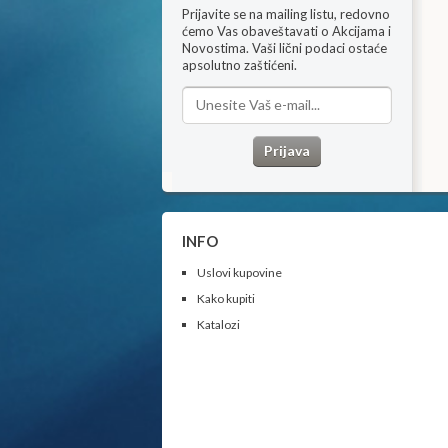
Prijavite se na mailing listu, redovno
ćemo Vas obaveštavati o Akcijama i
Novostima​.
Vaši lični podaci ostaće
apsolutno zaštićeni.
Prijava
INFO
Uslovi kupovine
Kako kupiti
Katalozi