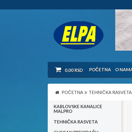
POČETNA
O NAM
0,00
RSD
POČETNA
TEHNIČKA RASVETA
KABLOVSKE KANALICE
MALPRO
TEHNIČKA RASVETA