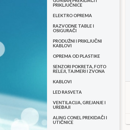
GUNSAN PREKIDAČI I
PRIKLJUČNICE
ELEKTRO OPREMA
RAZVODNE TABLE I
OSIGURAČI
PRODUŽNI I PRIKLJUČNI
KABLOVI
OPREMA OD PLASTIKE
SENZORI POKRETA, FOTO
RELEJI, TAJMERI I ZVONA
KABLOVI
LED RASVETA
VENTILACIJA, GREJANJE I
UREĐAJI
ALING CONEL PREKIDAČI I
UTIČNICE