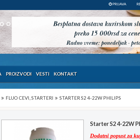
PRIJAVA
R
A
PROIZVODI
VESTI
KONTAKT
FLUO CEVI, STARTERI
STARTER S2 4-22W PHILIPS
Starter S2 4-22W Ph
Dodatni popust za k