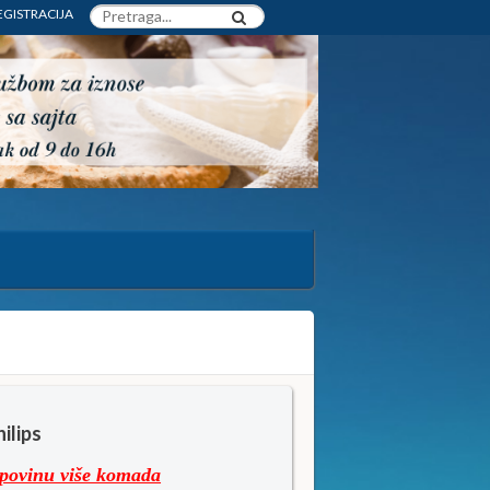
EGISTRACIJA
ilips
upovinu više komada